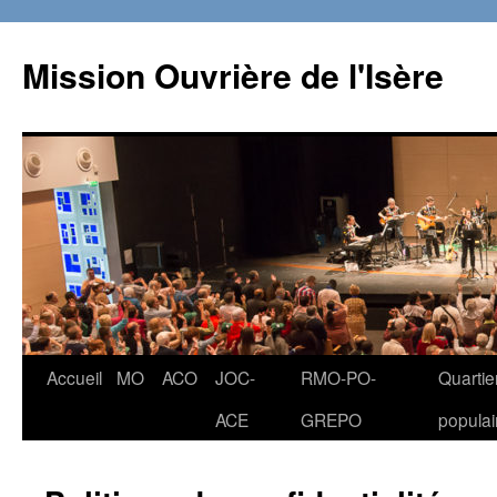
Aller
au
Mission Ouvrière de l'Isère
contenu
Accueil
MO
ACO
JOC-
RMO-PO-
Quartie
ACE
GREPO
populai