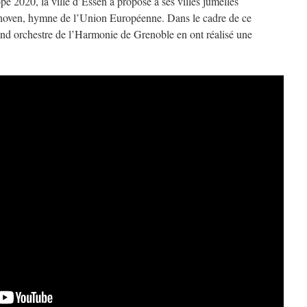
pe 2020, la ville d’Essen a proposé à ses villes jumelles
ethoven, hymne de l’Union Européenne. Dans le cadre de ce
rand orchestre de l’Harmonie de Grenoble en ont réalisé une