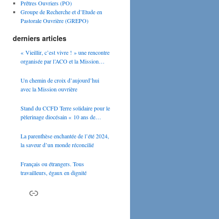
Prêtres Ouvriers (PO)
Groupe de Recherche et d’Etude en
Pastorale Ouvrière (GREPO)
derniers articles
« Vieillir, c’est vivre ! » une rencontre
organisée par l’ACO et la Mission
Ouvrière
Un chemin de croix d’aujourd’hui
avec la Mission ouvrière
Stand du CCFD Terre solidaire pour le
pèlerinage diocésain « 10 ans de
Laudato si » le 24 mai 2025
La parenthèse enchantée de l’été 2024,
la saveur d’un monde réconcilié
Français ou étrangers. Tous
travailleurs, égaux en dignité
Lien