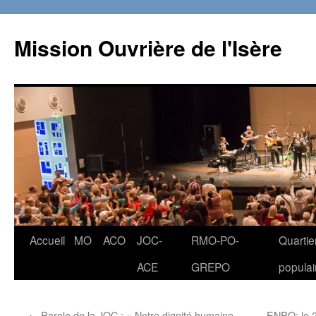
Aller
au
Mission Ouvrière de l'Isère
contenu
Accueil
MO
ACO
JOC-
RMO-PO-
Quartie
ACE
GREPO
populai
←
Parole de la JOC : « Notre dignité humaine
ENPO: le 