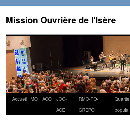
Aller
au
Mission Ouvrière de l'Isère
contenu
Accueil
MO
ACO
JOC-
RMO-PO-
Quartie
ACE
GREPO
populai