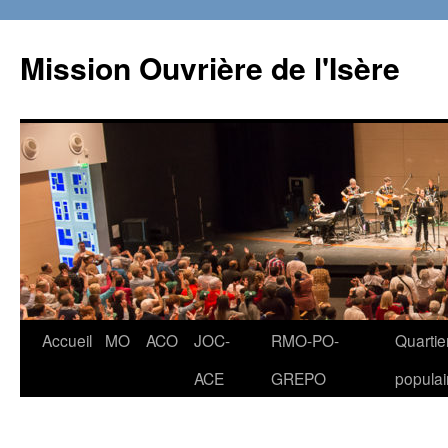
Aller
au
Mission Ouvrière de l'Isère
contenu
Accueil
MO
ACO
JOC-
RMO-PO-
Quartie
ACE
GREPO
populai