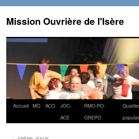
Aller
au
Mission Ouvrière de l'Isère
contenu
Accueil
MO
ACO
JOC-
RMO-PO-
Quartie
ACE
GREPO
populai
←
FRÈRE JÉSUS