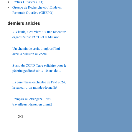
Prêtres Ouvriers (PO)
Groupe de Recherche et d’Etude en
Pastorale Ouvrière (GREPO)
derniers articles
« Vieillir, c’est vivre ! » une rencontre
organisée par l’ACO et la Mission
Ouvrière
Un chemin de croix d’aujourd’hui
avec la Mission ouvrière
Stand du CCFD Terre solidaire pour le
pèlerinage diocésain « 10 ans de
Laudato si » le 24 mai 2025
La parenthèse enchantée de l’été 2024,
la saveur d’un monde réconcilié
Français ou étrangers. Tous
travailleurs, égaux en dignité
Lien