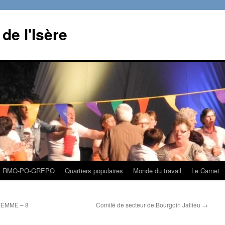
de l'Isère
RMO-PO-GREPO
Quartiers populaires
Monde du travail
Le Carnet
EMME – 8
Comité de secteur de Bourgoin Jallieu
→