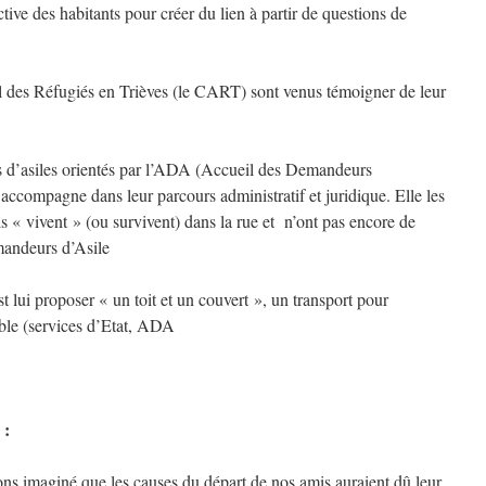
ctive des habitants pour créer du lien à partir de questions de
 des Réfugiés en Trièves (le CART) sont venus témoigner de leur
d’asiles orientés par l’ADA (Accueil des Demandeurs
ccompagne dans leur parcours administratif et juridique. Elle les
’ils « vivent » (ou survivent) dans la rue et n’ont pas encore de
mandeurs d’Asile
t lui proposer « un toit et un couvert », un transport pour
ble (services d’Etat, ADA
 :
ns imaginé que les causes du départ de nos amis auraient dû leur