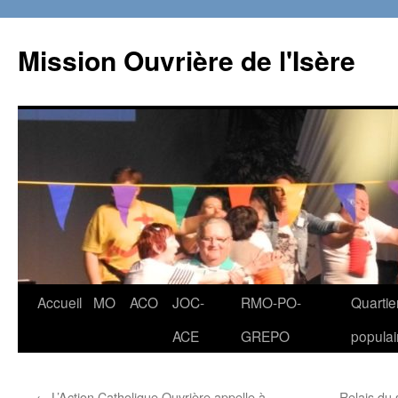
Aller
au
Mission Ouvrière de l'Isère
contenu
Accueil
MO
ACO
JOC-
RMO-PO-
Quartie
ACE
GREPO
populai
←
L’Action Catholique Ouvrière appelle à
Relais du 