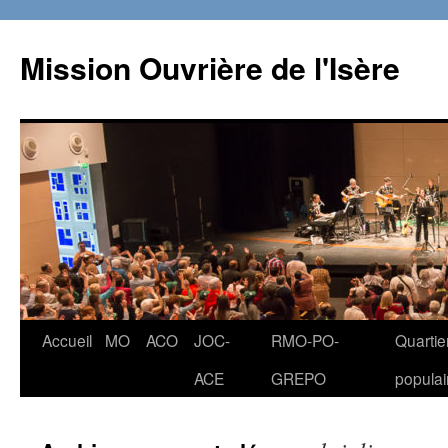
Aller
au
Mission Ouvrière de l'Isère
contenu
Accueil
MO
ACO
JOC-
RMO-PO-
Quartie
ACE
GREPO
populai