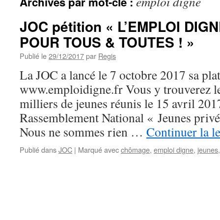
emploi digne
Archives par mot-clé :
JOC pétition « L’EMPLOI DIG
POUR TOUS & TOUTES ! »
Publié le
29/12/2017
par
Regis
La JOC a lancé le 7 octobre 2017 sa pl
www.emploidigne.fr Vous y trouverez le 
milliers de jeunes réunis le 15 avril 201
Rassemblement National « Jeunes privé·
Nous ne sommes rien …
Continuer la l
Publié dans
JOC
|
Marqué avec
chômage
,
emploi digne
,
jeunes