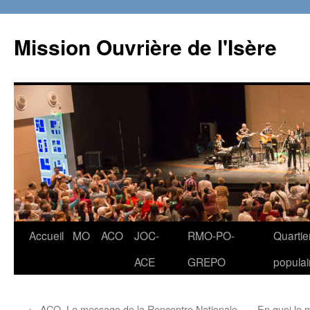
Aller
au
Mission Ouvrière de l'Isère
contenu
Accueil
MO
ACO
JOC-
RMO-PO-
Quartie
ACE
GREPO
populai
←
ACO, Le message de la Rencontre Nationale
En quoi le 